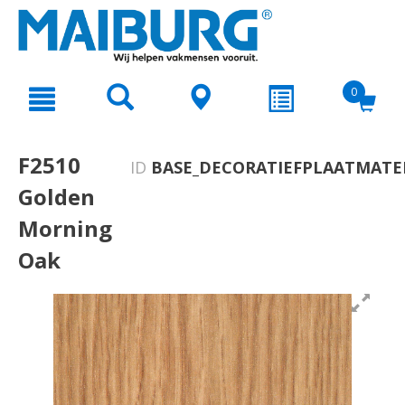
text.skipToContent
text.skipToNavigation
0
F2510
ID
BASE_DECORATIEFPLAATMATER
Golden
Morning
Oak