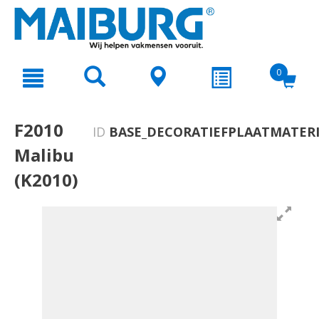
text.skipToContent
text.skipToNavigation
0
F2010
ID
BASE_DECORATIEFPLAATMATERI
Malibu
(K2010)