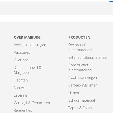
T
OVER MAIBURG
PRODUCTEN
Veelgestelde vragen
Decoratief
plaatmateriaal
Vacatures
Exterieur plaatmateriaal
Over ons
Constructief
Duurzaamheid &
plaatmateriaal
Maigreen
Plaatbewerkingen
Klachten
Verpakkingslijmen
Nieuws
Lijmen
Levering
Schuurmateriaal
Catalogi & Certificaten
Tapes & Folies
Referenties