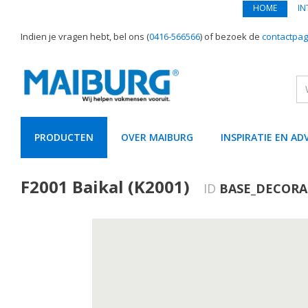
HOME
IN
Indien je vragen hebt, bel ons (
0416-566566
) of bezoek de
contactpag
PRODUCTEN
OVER MAIBURG
INSPIRATIE EN AD
text.skipToContent
text.skipToNavigation
F2001 Baikal (K2001)
ID
BASE_DECORA