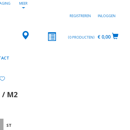
AGING
MEER
REGISTREREN
INLOGGEN
€ 0,00
0
PRODUCTEN
TACT
 / M2
ST