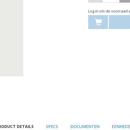
Log in om de voorraad e
URRENT
RODUCT DETAILS
SPECS
DOCUMENTEN
EENHED