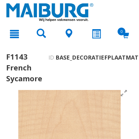
text.skipToContent
text.skipToNavigation
0
F1143
ID
BASE_DECORATIEFPLAATMATE
French
Sycamore