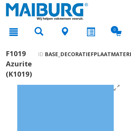
text.skipToContent
text.skipToNavigation
0
F1019
ID
BASE_DECORATIEFPLAATMATERI
Azurite
(K1019)