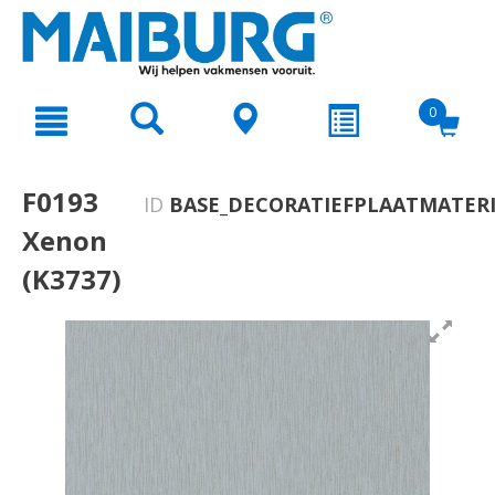
text.skipToContent
text.skipToNavigation
0
F0193
ID
BASE_DECORATIEFPLAATMATERI
Xenon
(K3737)