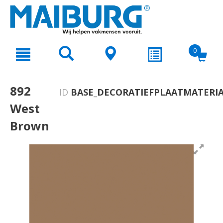
text.skipToContent
text.skipToNavigation
0
892
ID
BASE_DECORATIEFPLAATMATERIA
West
Brown