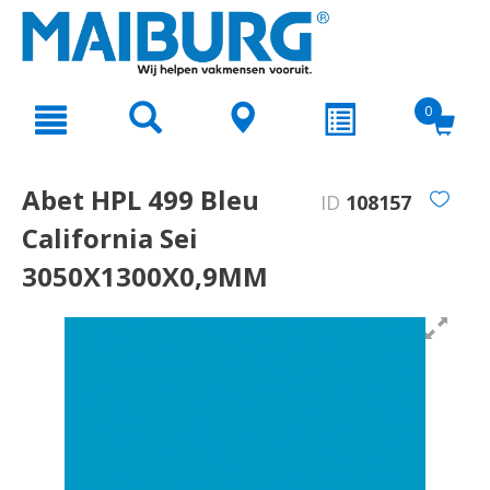
text.skipToContent
text.skipToNavigation
0
Abet HPL 499 Bleu
ID
108157
California Sei
3050X1300X0,9MM