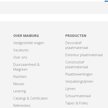
T
OVER MAIBURG
PRODUCTEN
Veelgestelde vragen
Decoratief
plaatmateriaal
Vacatures
Exterieur plaatmateriaal
Over ons
Constructief
Duurzaamheid &
plaatmateriaal
Maigreen
Plaatbewerkingen
Klachten
Verpakkingslijmen
Nieuws
Lijmen
Levering
Schuurmateriaal
Catalogi & Certificaten
Tapes & Folies
Referenties