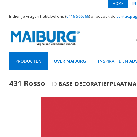
HOME
IN
Indien je vragen hebt, bel ons (
0416-566566
) of bezoek de
contactpag
PRODUCTEN
OVER MAIBURG
INSPIRATIE EN AD
text.skipToContent
text.skipToNavigation
431 Rosso
ID
BASE_DECORATIEFPLAATMA