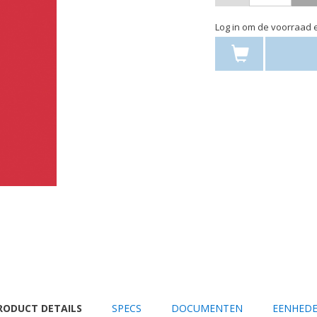
Log in om de voorraad e
URRENT
RODUCT DETAILS
SPECS
DOCUMENTEN
EENHED