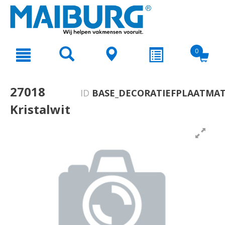
text.skipToContent
text.skipToNavigation
0
27018
ID
BASE_DECORATIEFPLAATMAT
Kristalwit