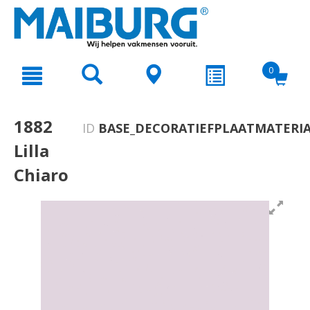
text.skipToContent
text.skipToNavigation
0
1882
ID
BASE_DECORATIEFPLAATMATERIA
Lilla
Chiaro