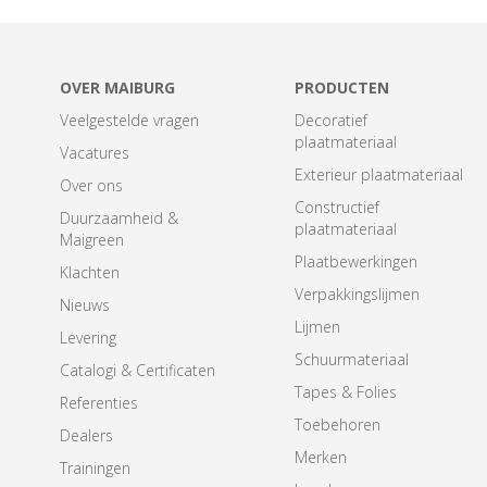
OVER MAIBURG
PRODUCTEN
Veelgestelde vragen
Decoratief
plaatmateriaal
Vacatures
Exterieur plaatmateriaal
Over ons
Constructief
Duurzaamheid &
plaatmateriaal
Maigreen
Plaatbewerkingen
Klachten
Verpakkingslijmen
Nieuws
Lijmen
Levering
Schuurmateriaal
Catalogi & Certificaten
Tapes & Folies
Referenties
Toebehoren
Dealers
Merken
Trainingen