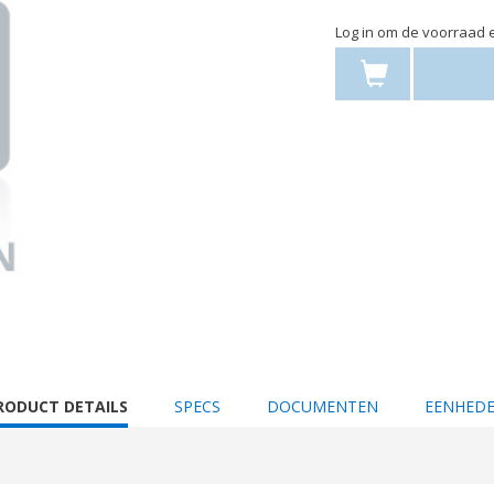
Log in om de voorraad e
URRENT
RODUCT DETAILS
SPECS
DOCUMENTEN
EENHED
AB: