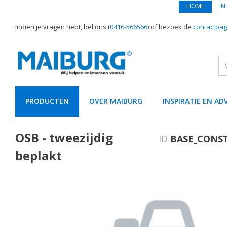
HOME
IN
Indien je vragen hebt, bel ons (
0416-566566
) of bezoek de
contactpag
PRODUCTEN
OVER MAIBURG
INSPIRATIE EN AD
text.skipToContent
text.skipToNavigation
OSB - tweezijdig
ID
BASE_CONS
beplakt