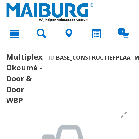
text.skipToContent
text.skipToNavigation
0
Multiplex
ID
BASE_CONSTRUCTIEFPLAAT
Okoumé -
Door &
Door
WBP