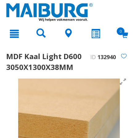
text.skipToContent
text.skipToNavigation
0
MDF Kaal Light D600
ID
132940
3050X1300X38MM