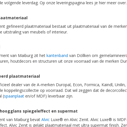
e volgende leverdag. Op onze leveringspagina lees je hier meer over.
laatmateriaal
nt gefineerd plaatmateriaal bestaat uit plaatmateriaal van de merke
ke uitstraling van meubels of interieur.
d
iment van Maiburg zit het
kantenband
van Döllken om gemelamineerd pl
uren, houtdecors en structuren uit onze voorraad van de merken Durop
erd plaatmateriaal
ficieel dealer van de A-merken Duropal, Econ, Formica, Kaindl, Unilin
le koppelingscollectie op voorraad. Dat wil zeggen dat de decorcollect
l (
spaanplaat
en/of MDF) leverbaar zijn.
hoogglans spiegeleffect en supermat
ent van Maiburg bevat
Alvic
Luxe® en Alvic Zenit. Alvic Luxe® is MDF
fect. Alvic Zenit is gelakt plaatmateriaal met ultra supermat finish.