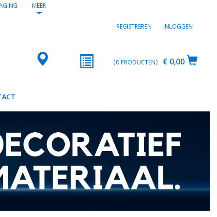
AGING
MEER
REGISTREREN
INLOGGEN
€ 0,00
0
PRODUCTEN
TACT