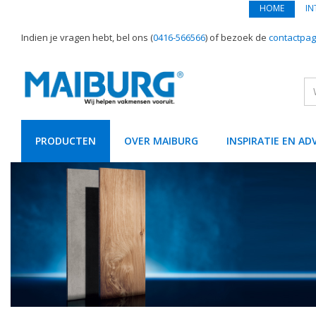
HOME
IN
Indien je vragen hebt, bel ons (
0416-566566
) of bezoek de
contactpag
PRODUCTEN
OVER MAIBURG
INSPIRATIE EN AD
text.skipToContent
text.skipToNavigation