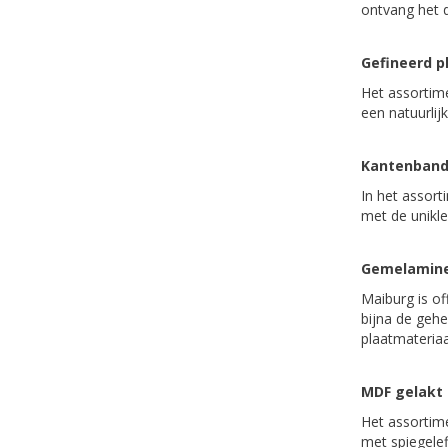
ontvang het d
Gefineerd p
Het assortime
een natuurlij
Kantenban
In het assort
met de unikle
Gemelamine
Maiburg is of
bijna de gehe
plaatmateriaa
MDF gelakt 
Het assortim
met spiegelef