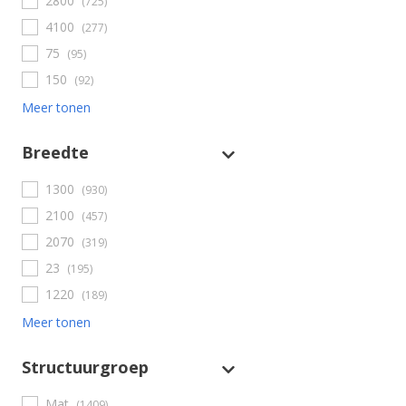
2800
(725)
4100
(277)
75
(95)
150
(92)
Meer tonen
Breedte
1300
(930)
2100
(457)
2070
(319)
23
(195)
1220
(189)
Meer tonen
Structuurgroep
Mat
(1409)