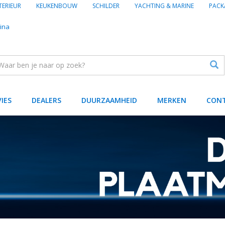
TERIEUR
KEUKENBOUW
SCHILDER
YACHTING & MARINE
PACK
ina
VIES
DEALERS
DUURZAAMHEID
MERKEN
CON