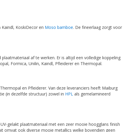
n Kaindl, KoskiDecor en
Moso bamboe
. De fineerlaag zorgt voor
aatmateriaal af te werken. Er is altijd een volledige koppeling
al, Formica, Unilin, Kaindl, Pfleiderer en Thermopal.
, Thermopal en Pfleiderer. Van deze leveranciers heeft Maiburg
ie (in dezelfde structuur) zowel in
HPL
als gemelamineerd
-UV-gelakt plaatmateriaal met een zeer mooie hoogglans finish
 Zenit omvat ook diverse mooie metallics welke bovendien geen