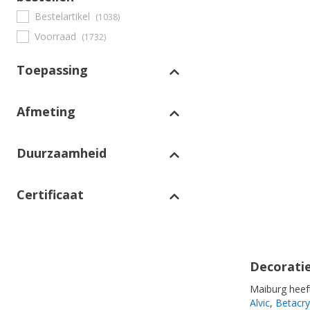
Bestelartikel
(1038)
Voorraad
(1732)
Toepassing
Afmeting
Duurzaamheid
Certificaat
Decoratie
Maiburg heeft
Alvic
,
Betacry