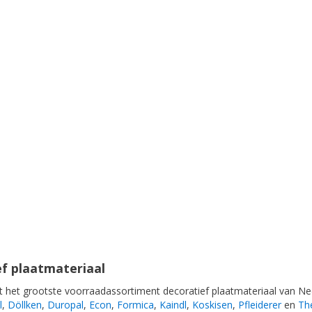
f plaatmateriaal
 het grootste voorraadassortiment decoratief plaatmateriaal van Ned
l
,
Döllken
,
Duropal
,
Econ
,
Formica
,
Kaindl
,
Koskisen
,
Pfleiderer
en
Th