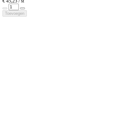
€ 45,23 / st
Toevoegen