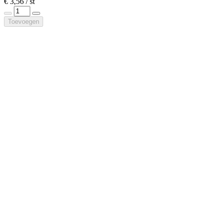
€ 3,56 / st
Toevoegen