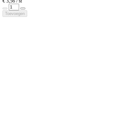
€ 3,56 / st
Toevoegen