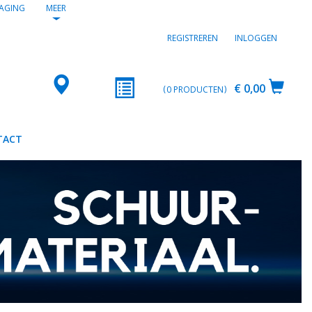
AGING
MEER
REGISTREREN
INLOGGEN
€ 0,00
0
PRODUCTEN
TACT