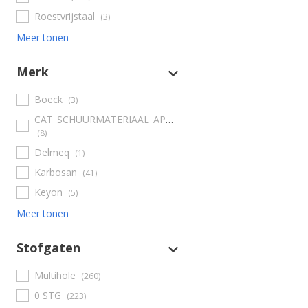
Roestvrijstaal
(3)
Meer tonen
Merk
Boeck
(3)
CAT_SCHUURMATERIAAL_APPARATUUR_ACCESOIRES_EN_ONDERDELEN
(8)
Delmeq
(1)
Karbosan
(41)
Keyon
(5)
Meer tonen
Stofgaten
Multihole
(260)
0 STG
(223)