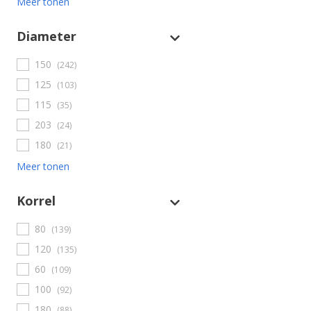
Meer tonen
Diameter
150
(242)
125
(103)
115
(35)
203
(24)
180
(21)
Meer tonen
Korrel
80
(139)
120
(135)
60
(109)
100
(92)
180
(88)