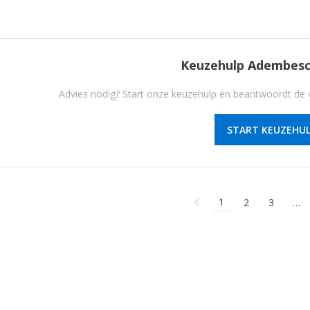
Keuzehulp Adembes
Advies nodig? Start onze keuzehulp en beantwoordt de v
START KEUZEHUL
1
2
3
…