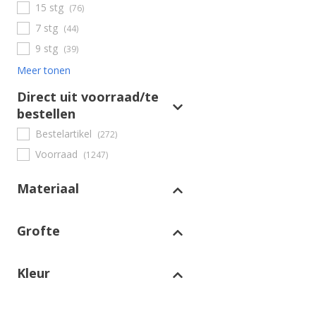
15 stg
(76)
7 stg
(44)
9 stg
(39)
Meer tonen
Direct uit voorraad/te
bestellen
Bestelartikel
(272)
Voorraad
(1247)
Materiaal
Grofte
Kleur