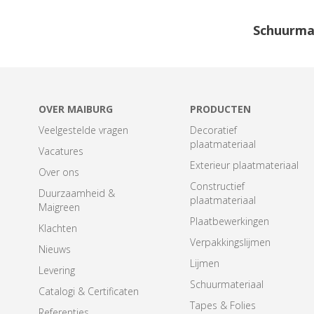
Schuurma
OVER MAIBURG
PRODUCTEN
Veelgestelde vragen
Decoratief
plaatmateriaal
Vacatures
Exterieur plaatmateriaal
Over ons
Constructief
Duurzaamheid &
plaatmateriaal
Maigreen
Plaatbewerkingen
Klachten
Verpakkingslijmen
Nieuws
Lijmen
Levering
Schuurmateriaal
Catalogi & Certificaten
Tapes & Folies
Referenties