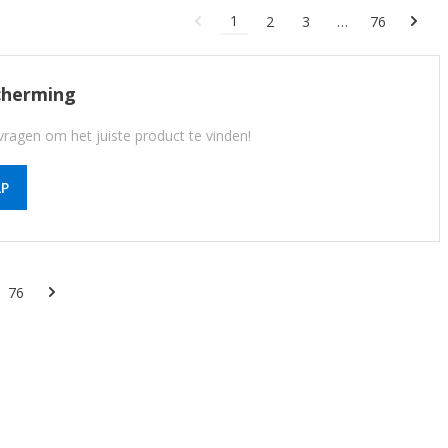
1
2
3
…
76
cherming
ragen om het juiste product te vinden!
P
76