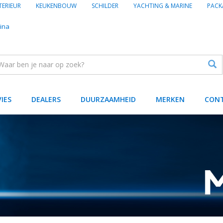
TERIEUR
KEUKENBOUW
SCHILDER
YACHTING & MARINE
PACK
ina
VIES
DEALERS
DUURZAAMHEID
MERKEN
CON