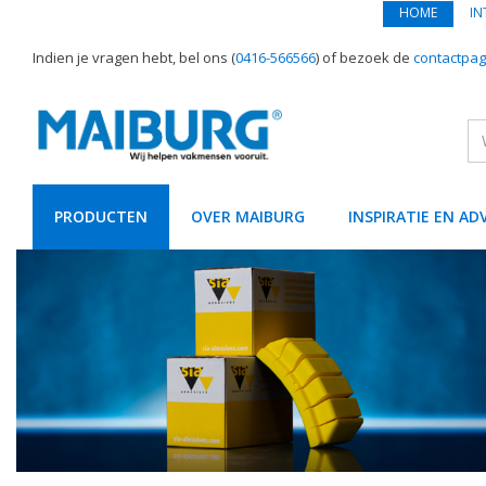
HOME
IN
Indien je vragen hebt, bel ons (
0416-566566
) of bezoek de
contactpag
PRODUCTEN
OVER MAIBURG
INSPIRATIE EN AD
text.skipToContent
text.skipToNavigation