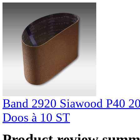
Band 2920 Siawood P40 2
Doos à 10 ST
Product review sum