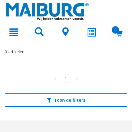
text.skipToContent
text.skipToNavigation
0
0 artikelen
1
Toon de filters