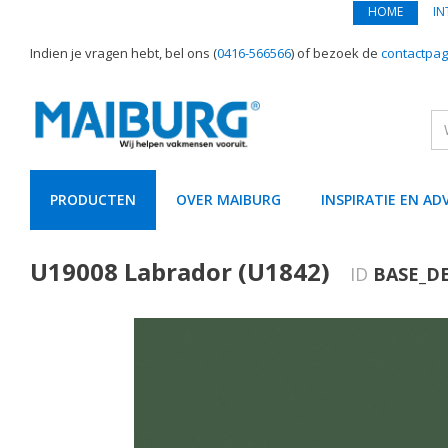
HOME
IN
Indien je vragen hebt, bel ons (
0416-566566
) of bezoek de
contactpag
PRODUCTEN
OVER MAIBURG
INSPIRATIE EN AD
text.skipToContent
text.skipToNavigation
U19008 Labrador (U1842)
ID
BASE_D