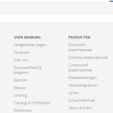
T
OVER MAIBURG
PRODUCTEN
Veelgestelde vragen
Decoratief
plaatmateriaal
Vacatures
Exterieur plaatmateriaal
Over ons
Constructief
Duurzaamheid &
plaatmateriaal
Maigreen
Plaatbewerkingen
Klachten
Verpakkingslijmen
Nieuws
Lijmen
Levering
Schuurmateriaal
Catalogi & Certificaten
Tapes & Folies
Referenties