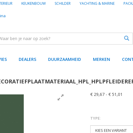
TERIEUR
KEUKENBOUW
SCHILDER
YACHTING & MARINE
PACK
ina
VIES
DEALERS
DUURZAAMHEID
MERKEN
CON
ECORATIEFPLAATMATERIAAL_HPL_HPLPFLEIDERER
€ 29,67
-
€ 51,01
TYPE
: