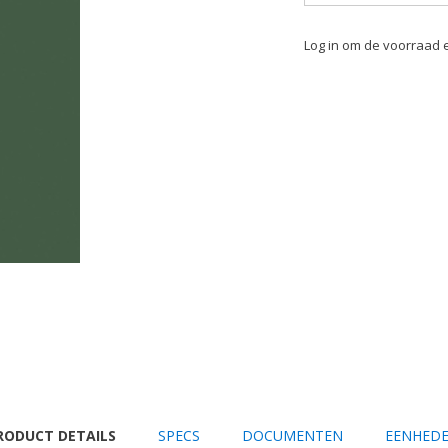
Log in om de voorraad e
URRENT
RODUCT DETAILS
SPECS
DOCUMENTEN
EENHED