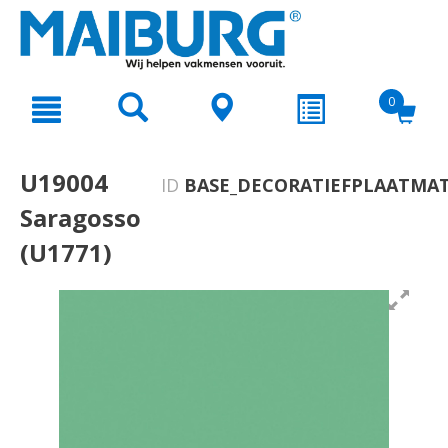
text.skipToContent
text.skipToNavigation
0
U19004
ID
BASE_DECORATIEFPLAATMAT
Saragosso
(U1771)