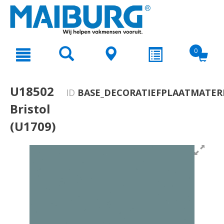
text.skipToContent
text.skipToNavigation
0
U18502
ID
BASE_DECORATIEFPLAATMATERI
Bristol
(U1709)