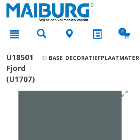
text.skipToContent
text.skipToNavigation
0
U18501
ID
BASE_DECORATIEFPLAATMATERI
Fjord
(U1707)