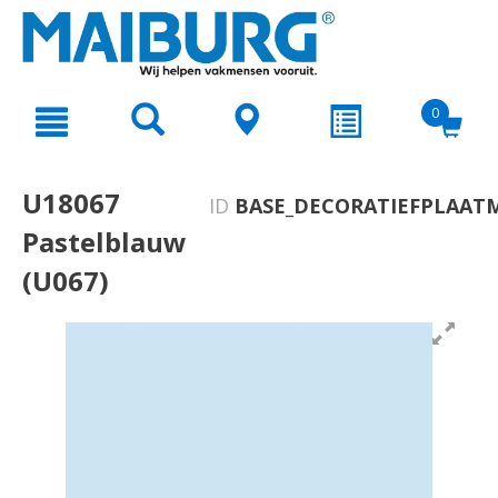
text.skipToContent
text.skipToNavigation
0
U18067
ID
BASE_DECORATIEFPLAATM
Pastelblauw
(U067)