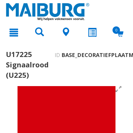
text.skipToContent
text.skipToNavigation
0
U17225
ID
BASE_DECORATIEFPLAATM
Signaalrood
(U225)