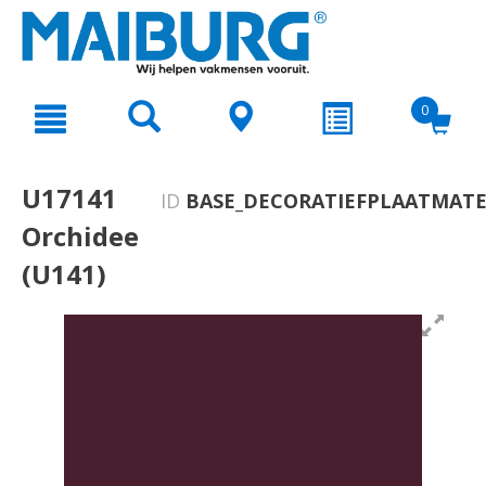
text.skipToContent
text.skipToNavigation
0
U17141
ID
BASE_DECORATIEFPLAATMATE
Orchidee
(U141)