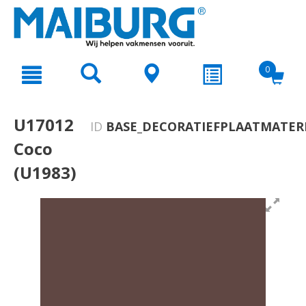
text.skipToContent
text.skipToNavigation
0
U17012
ID
BASE_DECORATIEFPLAATMATERI
Coco
(U1983)