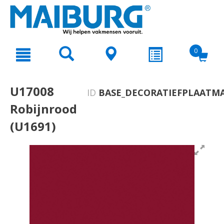
text.skipToContent
text.skipToNavigation
0
U17008
ID
BASE_DECORATIEFPLAATMA
Robijnrood
(U1691)