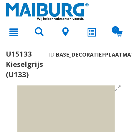
text.skipToContent
text.skipToNavigation
0
U15133
ID
BASE_DECORATIEFPLAATMAT
Kieselgrijs
(U133)