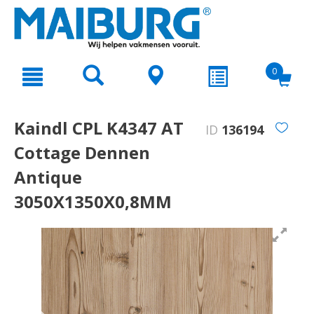
text.skipToContent
text.skipToNavigation
0
Kaindl CPL K4347 AT
ID
136194
Cottage Dennen
Antique
3050X1350X0,8MM