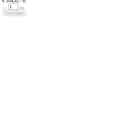
€ 104,41 / rl
Toevoegen