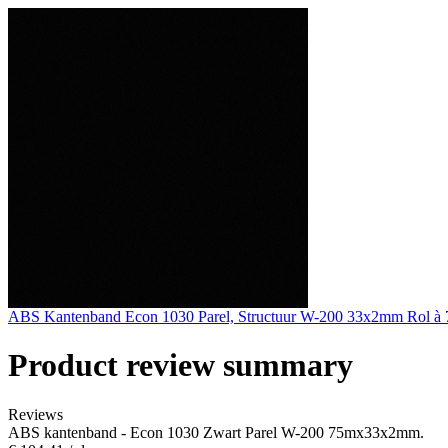
ABS Kantenband Econ 1030 Parel, Structuur W-200 33x2mm Rol à 
Product review summary
Reviews
ABS kantenband - Econ 1030 Zwart Parel W-200 75mx33x2mm.